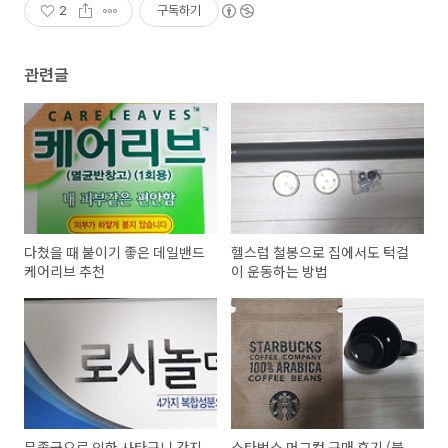
2
구독하기
관련글
다쳤을 때 붙이기 좋은 데일밴드
헬스럽 철봉으로 집에서도 턱걸
케어리브 추천
이 운동하는 방법
무좀균으로 인한 사타구니 간지
스타벅스 머그컵 구매 후기 (블