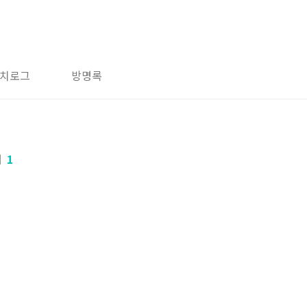
치로그
방명록
법
1