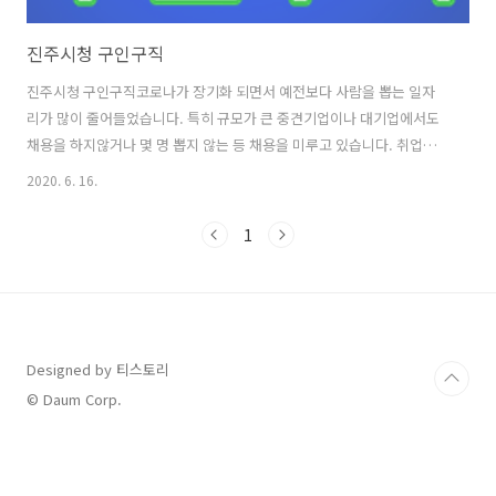
진주시청 구인구직
진주시청 구인구직코로나가 장기화 되면서 예전보다 사람을 뽑는 일자
리가 많이 줄어들었습니다. 특히 규모가 큰 중견기업이나 대기업에서도
채용을 하지않거나 몇 명 뽑지 않는 등 채용을 미루고 있습니다. 취업준
비생에게는 정말 고달프고 힘든시기임은 틀림 없지만 그렇다고 여기서
2020. 6. 16.
포기하지 말고 끊임 없이 준비하고 도전하는 자세가 필요합니다. 저는 아
래 내용을 통해 진주에 거주하고 있는 분들을 위한 진주시청 구인구직 방
1
법을 알려드리겠습니다. 진주시청 바로가기먼저, 진주시청 사이트에 접
속합니다. 네이버나 다음에 진주시청이라고 검색하여 쉽게 공식 홈페이
지에 접속할 수 있습니다. 처음 사이트에 접속했다면 아래와 같은 화면을
볼 수 있습니다. 진주시에 대한 코로나19 상황 알림판이 나타납니다. 그
리고 상단에 진주시 대표홈페이..
Designed by 티스토리
© Daum Corp.