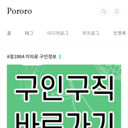
본문 바로가기
Pororo
홈
태그
미디어로그
위치로그
방명록
잡2804 치의료 구인정보
1