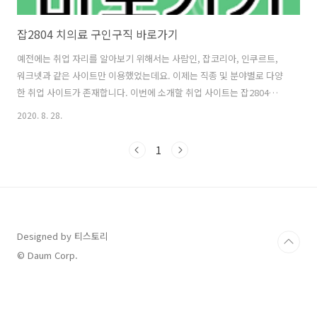
잡2804 치의료 구인구직 바로가기
예전에는 취업 자리를 알아보기 위해서는 사람인, 잡코리아, 인쿠르트,
워크넷과 같은 사이트만 이용했었는데요. 이제는 직종 및 분야별로 다양
한 취업 사이트가 존재합니다. 이번에 소개할 취업 사이트는 잡2804라는
사이트인데요. 해당 사이트는 치과의료와 관련된 치기공사의 구인구직
2020. 8. 28.
정보가 올라오는 사이트입니다. 참고로 2804는 이빨공사라는 의미로 생
각하시면 됩니다. 참고로 치기공 구인구직은 잡2804 홈페이지가 유명합
1
니다. 잡2804 구인구직 바로가기 치과 기공사에 대한 일자리 채용정보를
알아 보기 위해서 잡2804 구인구직 바로가기 사이트에 접속하면 아래와
같은 화면을 볼 수 있습니다. 이제 치과의료 구인구직에 대한 일자리를
검색 할 수 있습니다. 또한 구인정보 게시판을 통해 올라와 있는 채용 글
과 구직정..
Designed by 티스토리
© Daum Corp.