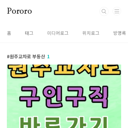
본문 바로가기
Pororo
홈
태그
미디어로그
위치로그
방명록
원주교차로 부동산
1