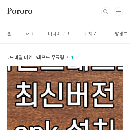
본문 바로가기
Pororo
홈
태그
미디어로그
위치로그
방명록
모바일 마인크래프트 무료링크
1