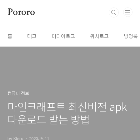
본문 바로가기
Pororo
홈
태그
미디어로그
위치로그
방명록
컴퓨터 정보
마인크래프트 최신버전 apk
다운로드 받는 방법
by Klero
2020. 9. 11.