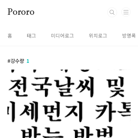
본문 바로가기
Pororo
홈
태그
미디어로그
위치로그
방명록
강수량
1