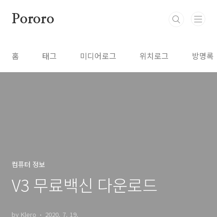
본문 바로가기
Pororo
홈
태그
미디어로그
위치로그
방명록
컴퓨터 정보
V3 무료백신 다운로드
by Klero
2020. 7. 19.