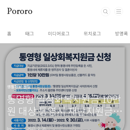
본문 바로가기
Pororo
홈
태그
미디어로그
위치로그
방명록
생활정보 꿀팁
통영형 일상회복지원금 10만
원 대상 통영시 재난지원금
신청방법
by Klero
2022. 2. 25.