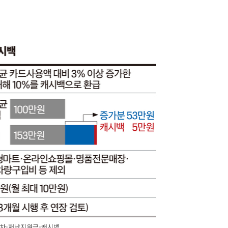
5차-재난지원금-캐시백