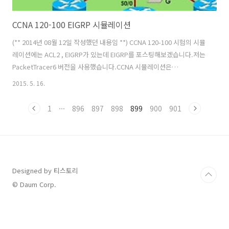
CCNA 120-100 EIGRP 시뮬레이션
(** 2014년 08월 12일 작성했던 내용임 **) CCNA 120-100 시험의 시뮬
레이션에는 ACL2 , EIGRP가 있는데 EIGRP를 포스팅해보겠습니다.​저는
PacketTracer6 버전을 사용했습니다.CCNA 시뮬레이션은
http://www.9tut.com/ 여기에 자세히 나와있습니다.EIGRP 연습파일
2015. 5. 16.
은
http://www.9tut.com/download/9tut.com_CCNA_EIGRP_sim_question.
1
···
896
897
898
899
900
901
이 링크를 통하여 받으실 수 있습니다. EIGRP의 실제 시험장에서의
EIGRP 토폴로지 실제 시험볼 때의 토폴로지는 이런식으로 생겼습니다.
시험볼 때는 EIGRP 번호하고 IP주소는 바뀌어서 나옵니다.실제 컨피그
를 설정 할 때는 라우터에 하늘색 점선으로 연결된 피시를 클..
Designed by 티스토리
© Daum Corp.