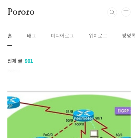
본문 바로가기
Pororo
홈
태그
미디어로그
위치로그
방명록
전체 글
901