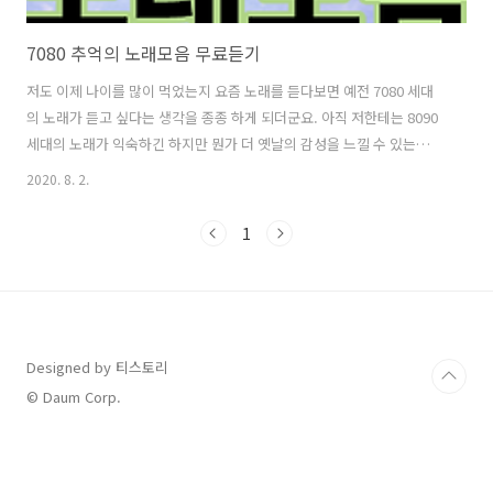
7080 추억의 노래모음 무료듣기
저도 이제 나이를 많이 먹었는지 요즘 노래를 듣다보면 예전 7080 세대
의 노래가 듣고 싶다는 생각을 종종 하게 되더군요. 아직 저한테는 8090
세대의 노래가 익숙하긴 하지만 뭔가 더 옛날의 감성을 느낄 수 있는
7080 노래모음을 듣다보면 옛날 생각이 나면서 어린시절의 추억이 새록
2020. 8. 2.
새록 생각나더군요. 여러분들도 기회가 된다면 추억을 느낄 수 있는 노래
를 들어보세요. 7080노래모음 어플 설치 7080 노래모음을 무료로 듣기
1
할 수 있는 방법을 찾고 계시는 분들이 있을 텐데요. 김광석이나 이문세
및 이선희 등의 그 시절 유명한 가수들의 추억의노래를 듣고 있으면 전율
이 느껴지기도 하고 심리적으로 마음이 차분해지는 느낌도 받을 수 있더
라구요. 저는 구글 플레이 스토어를 실행하여 7080 이라고 입력하면 나
오..
Designed by 티스토리
© Daum Corp.