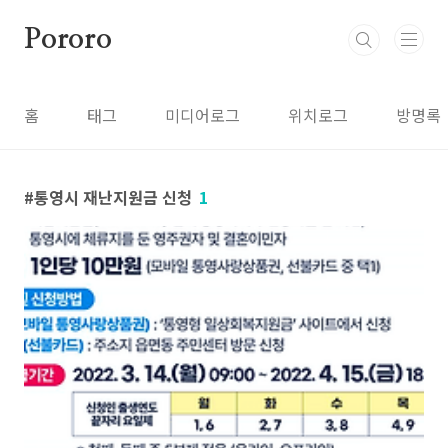
본문 바로가기
Pororo
홈
태그
미디어로그
위치로그
방명록
통영시 재난지원금 신청
1