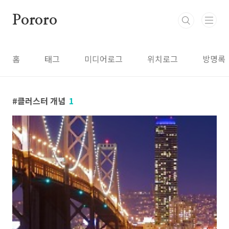
본문 바로가기
Pororo
홈
태그
미디어로그
위치로그
방명록
클러스터 개념
1