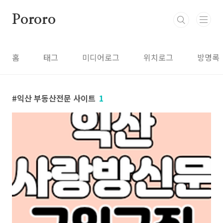
본문 바로가기
Pororo
홈
태그
미디어로그
위치로그
방명록
익산 부동산전문 사이트
1