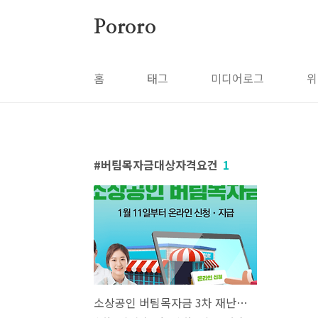
본문 바로가기
Pororo
홈
태그
미디어로그
위
버팀목자금대상자격요건
1
소상공인 버팀목자금 3차 재난지원금 신청방법 사이트 바로가기