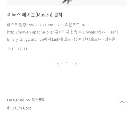
리눅스 메이븐(Maven) 설치
테스트 환경 : AWS EC2 CentOS 7 - 다운로드 URL:
http://maven.apache.org/ 홈페이지 접속 후 Download -> Files의
Binary tar.gz archive에서 Link에 있는 최신버전 다운로드 - 압축을 해
제하고 환경변수를 설정한다. $ tar xvf apache-maven-3.6.3-
2019. 12. 11.
bin.tar.gz $ vi ~/.bash_profile
MAVEN_HOME=/home/centos/apache-maven-3.6.3
1
PATH=$JAVA_HOME/bin:$PATH:$HOME/bin:$MAVEN_HOME/bin
export PATH export MAVEN_HOME $ source ~/.bash_profile - 설
치한 메이븐 버전을 확인한다. $ mvn -ve..
Designed by 티스토리
© Daum Corp.