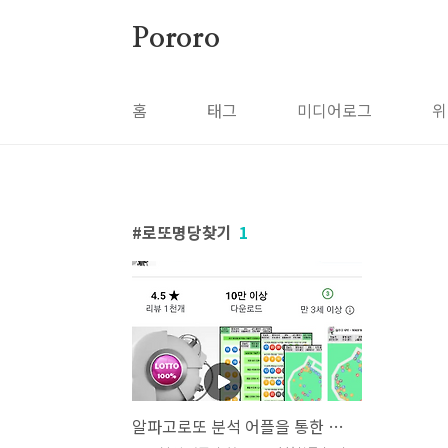
본문 바로가기
Pororo
홈
태그
미디어로그
위
로또명당찾기
1
알파고로또 분석 어플을 통한 로또 당첨 확률 높이기