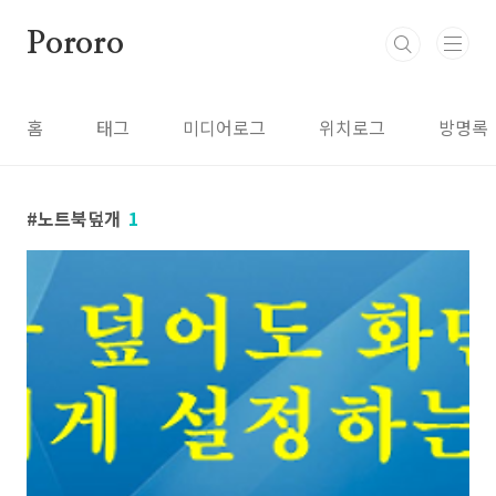
본문 바로가기
Pororo
홈
태그
미디어로그
위치로그
방명록
노트북덮개
1