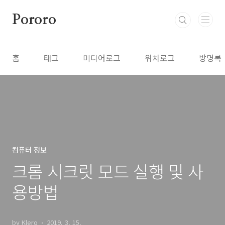
본문 바로가기
Pororo
홈
태그
미디어로그
위치로그
방명록
컴퓨터 정보
크롬 시크릿 모드 실행 및 사
용방법
by Klero
2019. 3. 15.