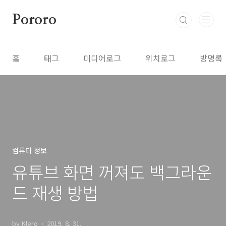
본문 바로가기
Pororo
홈
태그
미디어로그
위치로그
방명록
컴퓨터 정보
유튜브 화면 꺼져도 백그라운
드 재생 방법
by Klero
2019. 8. 31.