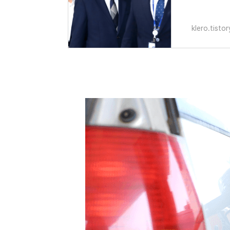
방역지원금으
klero.tisto