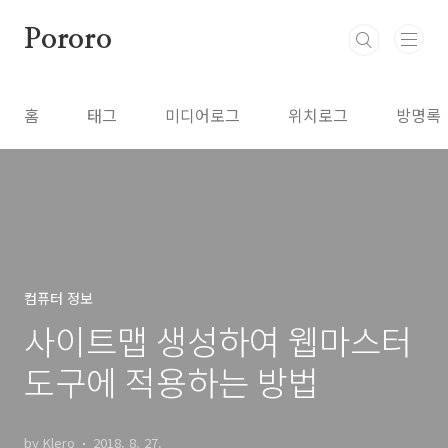
본문 바로가기
Pororo
홈
태그
미디어로그
위치로그
방명록
컴퓨터 정보
사이트맵 생성하여 웹마스터
도구에 적용하는 방법
by Klero
2018. 8. 27.