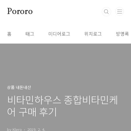
본문 바로가기
Pororo
홈
태그
미디어로그
위치로그
방명록
상품 내돈내산
비타민하우스 종합비타민케
어 구매 후기
by Klero
2019. 2. 4.