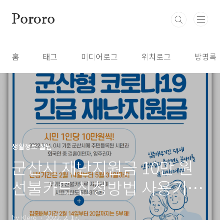
본문 바로가기
Pororo
홈
태그
미디어로그
위치로그
방명록
생활정보 꿀팁
군산시 재난지원금 10만 원
선불카드 신청방법 사용기한
사용처
by Klero
2022. 2. 17.