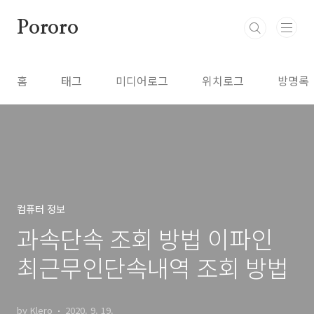
본문 바로가기
Pororo
홈
태그
미디어로그
위치로그
방명록
컴퓨터 정보
과속단속 조회 방법 이파인
최근무인단속내역 조회 방법
by Klero
2020. 9. 19.