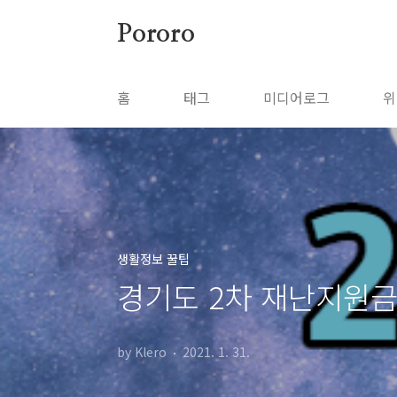
본문 바로가기
Pororo
홈
태그
미디어로그
위
생활정보 꿀팁
경기도 2차 재난지원금
by Klero
2021. 1. 31.